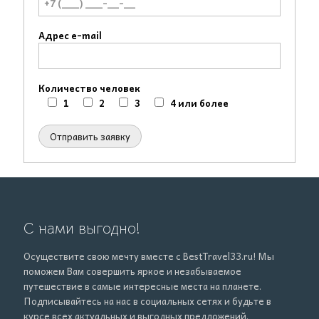
Адрес e-mail
Количество человек
1
2
3
4 или более
С нами выгодно!
Осуществите свою мечту вместе с BestTravel33.ru! Мы
поможем Вам совершить яркое и незабываемое
путешествие в самые интересные места на планете.
Подписывайтесь на нас в социальных сетях и будьте в
курсе всех актуальных и
выгодных
предложений.