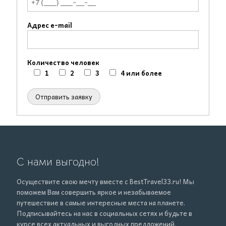
Адрес e-mail
Количество человек
1
2
3
4 или более
С нами выгодно!
Осуществите свою мечту вместе с BestTravel33.ru! Мы
поможем Вам совершить яркое и незабываемое
путешествие в самые интересные места на планете.
Подписывайтесь на нас в социальных сетях и будьте в
курсе всех актуальных и
выгодных
предложений.