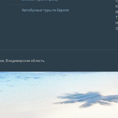
П
К
Автобусные туры по Европе
И
Т
Н
О
ров, Владимирская область.