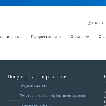
Пн-Пт: 
ские и речные
Подарочные карты
О компании
Отз
Популярные направления
Отдых на Байкале
В
Путешествие в столицу Казанского ханства
Х
П
Винные туры в Крыму