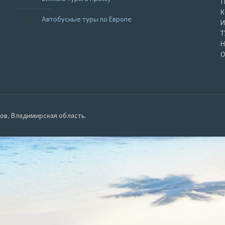
П
К
Автобусные туры по Европе
И
Т
Н
О
ров, Владимирская область.