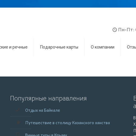
Пн-Пт: 
ские и речные
Подарочные карты
О компании
Отз
Популярные направления
Отдых на Байкале
В
Путешествие в столицу Казанского ханства
Х
П
Винные туры в Крыму