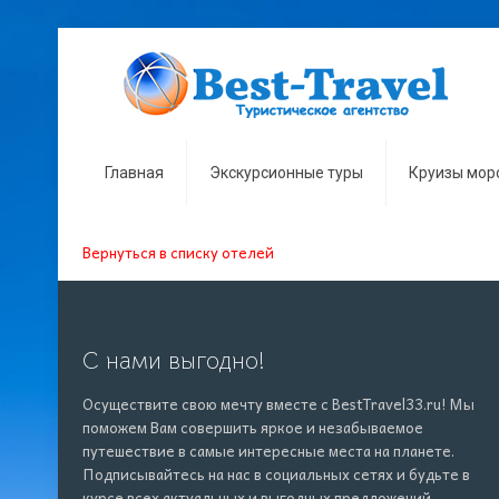
Главная
Экскурсионные туры
Круизы мор
Вернуться в списку отелей
С нами выгодно!
Осуществите свою мечту вместе с BestTravel33.ru! Мы
поможем Вам совершить яркое и незабываемое
путешествие в самые интересные места на планете.
Подписывайтесь на нас в социальных сетях и будьте в
курсе всех актуальных и
выгодных
предложений.